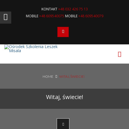
Not Registered?
Click here
to sign up
KONTAKT
+48 032 426 75 13
MOBILE
+48 609540075
MOBILE
+48 609540079
Szukaj
HOME
WITAJ, ŚWIECIE!
Witaj, świecie!